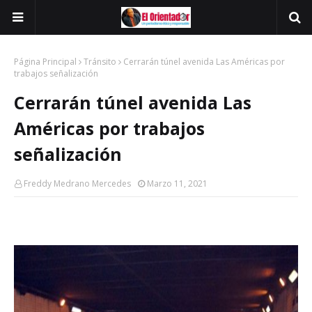
Página Principal
Tránsito
Cerrarán túnel avenida Las Américas por
trabajos señalización
Cerrarán túnel avenida Las
Américas por trabajos
señalización
Freddy Medrano Mercedes
Marzo 11, 2021