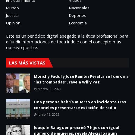
Entretenimiento
Videos
Mundo
Nacionales
Justicia
Deportes
Opinión
Economía
Este es un periódico digital apegado a la ética profesional para
difundir informaciones de toda í­ndole con el concepto más
objetivo posible.
LAS MÁS VISTAS
Monchy Fadul y José Ramón Peralta se fueron a
"las trompadas", revela Willy Paz
Marzo 10, 2021
Una persona habría muerto en incidente tras
coroneles presentarse estación de radio
Junio 16, 2022
Joaquín Balaguer procreó 7 hijos con igual
número de mujeres, revela Alexis Joaquín