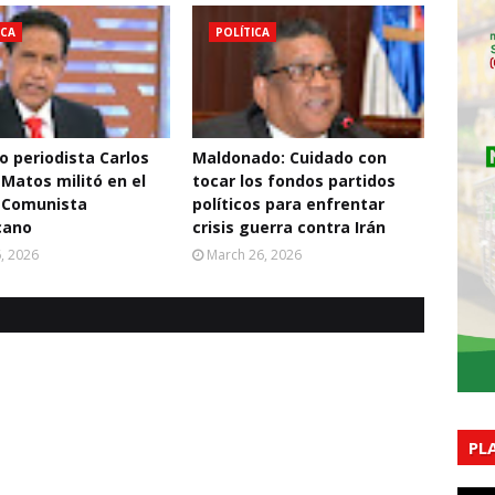
ICA
POLÍTICA
o periodista Carlos
Maldonado: Cuidado con
 Matos militó en el
tocar los fondos partidos
 Comunista
políticos para enfrentar
cano
crisis guerra contra Irán
6, 2026
March 26, 2026
PL