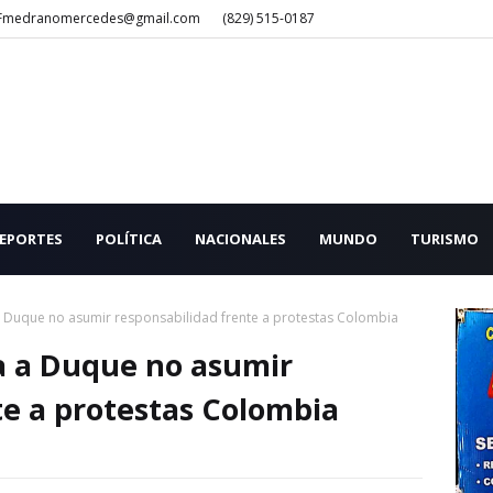
Fmedranomercedes@gmail.com
(829) 515-0187
EPORTES
POLÍTICA
NACIONALES
MUNDO
TURISMO
Duque no asumir responsabilidad frente a protestas Colombia
 a Duque no asumir
te a protestas Colombia