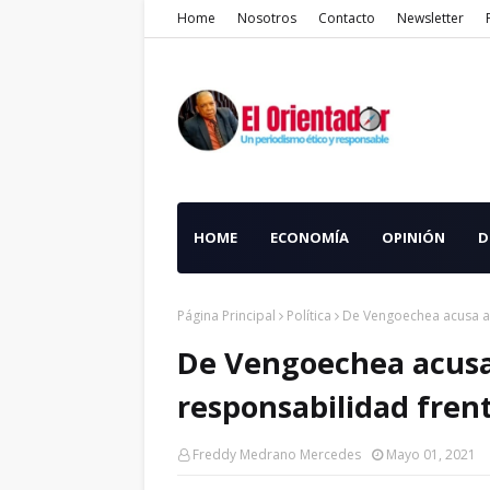
Home
Nosotros
Contacto
Newsletter
HOME
ECONOMÍA
OPINIÓN
D
Página Principal
Política
De Vengoechea acusa a 
De Vengoechea acusa
responsabilidad fren
Freddy Medrano Mercedes
Mayo 01, 2021