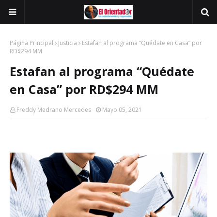
Página Principal
Justicia
Estafan al programa “Quédate en Casa” por
RD$294 MM
Estafan al programa “Quédate
en Casa” por RD$294 MM
Freddy Medrano Mercedes
Mayo 05, 2021