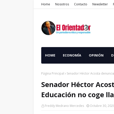
Home
Nosotros
Contacto
Newsletter
HOME
ECONOMÍA
OPINIÓN
D
Página Principal
Senador Héctor Acosta denuncia 
Senador Héctor Acost
Educación no coge ll
Freddy Medrano Mercedes
Octubre 30, 202