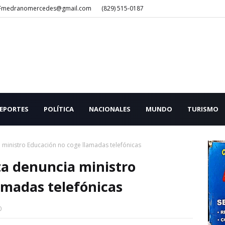
Fmedranomercedes@gmail.com
(829) 515-0187
EPORTES
POLÍTICA
NACIONALES
MUNDO
TURISMO
ministro Educación no coge llamadas telefónicas
a denuncia ministro
amadas telefónicas
0