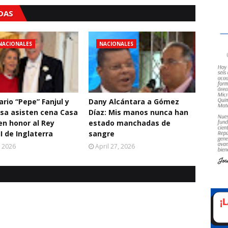
ADAS
NACIONALES
NACIONALES
rio “Pepe” Fanjul y
Dany Alcántara a Gómez
sa asisten cena Casa
Díaz: Mis manos nunca han
en honor al Rey
estado manchadas de
II de Inglaterra
sangre
, 2026
April 27, 2026