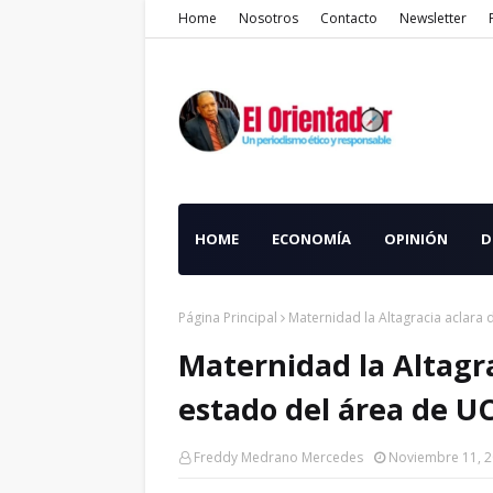
Home
Nosotros
Contacto
Newsletter
HOME
ECONOMÍA
OPINIÓN
D
Página Principal
Maternidad la Altagracia aclara
Maternidad la Altagr
estado del área de U
Freddy Medrano Mercedes
Noviembre 11, 