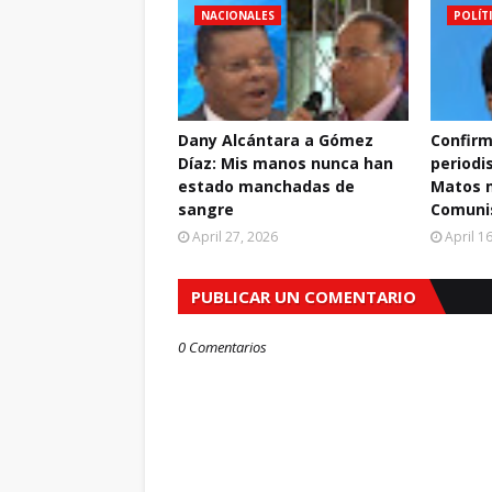
NACIONALES
POLÍT
Dany Alcántara a Gómez
Confirm
Díaz: Mis manos nunca han
periodi
estado manchadas de
Matos m
sangre
Comuni
April 27, 2026
April 1
PUBLICAR UN COMENTARIO
0 Comentarios