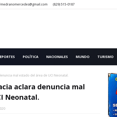
Fmedranomercedes@gmail.com
(829) 515-0187
EPORTES
POLÍTICA
NACIONALES
MUNDO
TURISMO
 denuncia mal estado del área de UCI Neonatal.
acia aclara denuncia mal
CI Neonatal.
2020