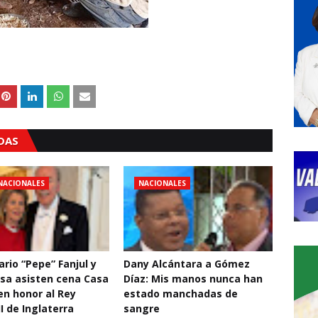
ADAS
NACIONALES
NACIONALES
rio “Pepe” Fanjul y
Dany Alcántara a Gómez
sa asisten cena Casa
Díaz: Mis manos nunca han
en honor al Rey
estado manchadas de
II de Inglaterra
sangre