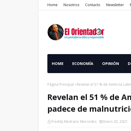
Home
Nosotros
Contacto
Newsletter
HOME
ECONOMÍA
OPINIÓN
D
Página Principal
Revelan el 51 % de Amércia Latin
Revelan el 51 % de Am
padece de malnutric
Freddy Medrano Mercedes
Enero 02, 2021