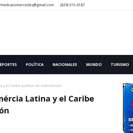
Fmedranomercedes@gmail.com
(829) 515-0187
EPORTES
POLÍTICA
NACIONALES
MUNDO
TURISMO
a y el Caribe padece de malnutrición
ércia Latina y el Caribe
ión