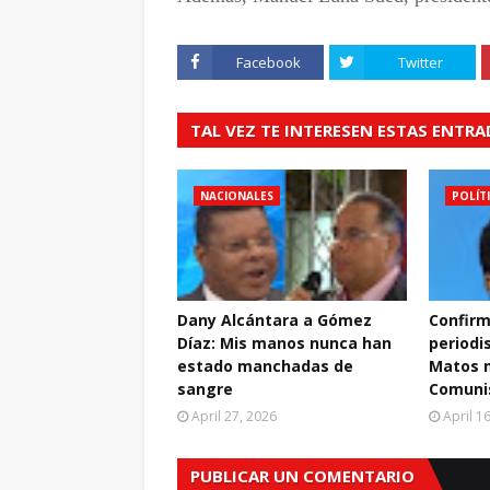
Facebook
Twitter
TAL VEZ TE INTERESEN ESTAS ENTR
NACIONALES
POLÍT
Dany Alcántara a Gómez
Confirm
Díaz: Mis manos nunca han
periodi
estado manchadas de
Matos m
sangre
Comuni
April 27, 2026
April 1
PUBLICAR UN COMENTARIO