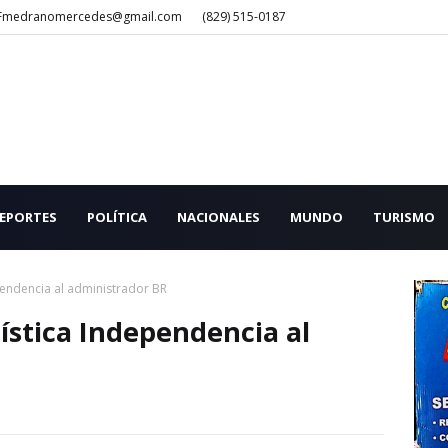
Fmedranomercedes@gmail.com
(829) 515-0187
EPORTES
POLÍTICA
NACIONALES
MUNDO
TURISMO
pendencia al administrador BR
ística Independencia al
1