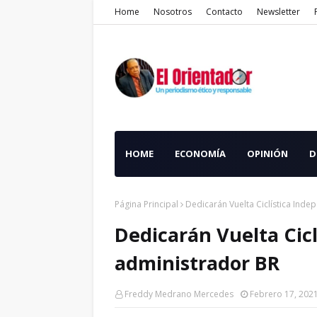
Home
Nosotros
Contacto
Newsletter
HOME
ECONOMÍA
OPINIÓN
D
Página Principal
Dedicarán Vuelta Ciclística Inde
Dedicarán Vuelta Cicl
administrador BR
Freddy Medrano Mercedes
Febrero 17, 202