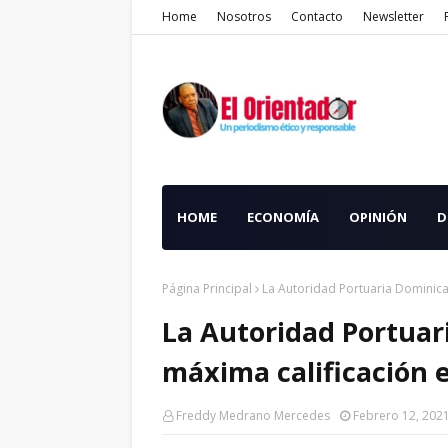
Home
Nosotros
Contacto
Newsletter
HOME
ECONOMÍA
OPINIÓN
D
Página Principal
La Autoridad Portuaria Dominica
La Autoridad Portuar
máxima calificación 
Freddy Medrano Mercedes
Febrero 12, 202