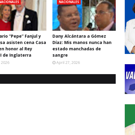
NACIONALES
NACIONALES
rio “Pepe” Fanjul y
Dany Alcántara a Gómez
sa asisten cena Casa
Díaz: Mis manos nunca han
en honor al Rey
estado manchadas de
II de Inglaterra
sangre
, 2026
April 27, 2026