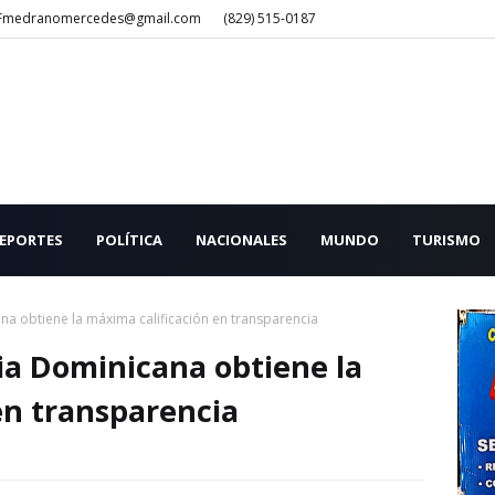
Fmedranomercedes@gmail.com
(829) 515-0187
EPORTES
POLÍTICA
NACIONALES
MUNDO
TURISMO
na obtiene la máxima calificación en transparencia
ia Dominicana obtiene la
en transparencia
1