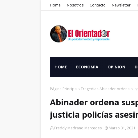
Home
Nosotros
Contacto
Newsletter
HOME
ECONOMÍA
OPINIÓN
D
Página Principal
Tragedia
Abinader ordena suspe
Abinader ordena sus
justicia policías ase
Freddy Medrano Mercedes
Marzo 31, 2021