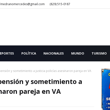
Fmedranomercedes@gmail.com
(829) 515-0187
EPORTES
POLÍTICA
NACIONALES
MUNDO
TURISMO
nsión y sometimiento a justicia policías asesinaron pareja en VA
pensión y sometimiento a
sinaron pareja en VA