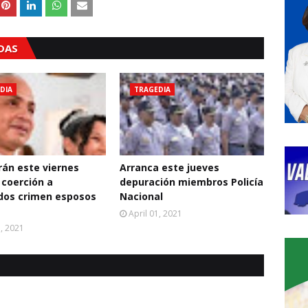
ADAS
DIA
TRAGEDIA
án este viernes
Arranca este jueves
coerción a
depuración miembros Policía
dos crimen esposos
Nacional
April 01, 2021
1, 2021