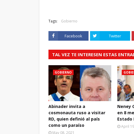
Tags:
Gobierno
Facebook
Twitter
TAL VEZ TE INTERESEN ESTAS ENTR
GOBIERNO
GOBI
Abinader invita a
Neney C
cosmonauta ruso a visitar
en 8 me
RD, quien definió al país
Estado
como un paraíso
April 1
May 08, 2021