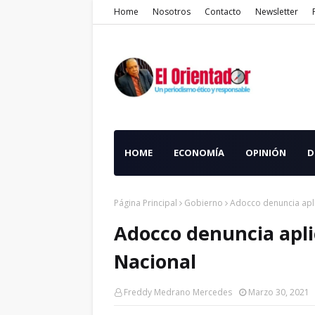
Home
Nosotros
Contacto
Newsletter
HOME
ECONOMÍA
OPINIÓN
D
Página Principal
Gobierno
Adocco denuncia apl
Adocco denuncia apli
Nacional
Freddy Medrano Mercedes
Marzo 30, 2021