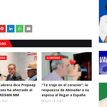
ADAS
ERNO
GOBIERNO
abrera dice Propeep
"Te traje en el corazón", la
ses ha ahorrado al
respuesta de Abinader a su
 RD$600 MM
esposa al llegar a España
9, 2021
April 18, 2021