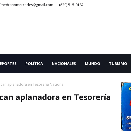
Fmedranomercedes@gmail.com
(829) 515-0187
EPORTES
POLÍTICA
NACIONALES
MUNDO
TURISMO
ican aplanadora en Tesorería Nacional
can aplanadora en Tesorería