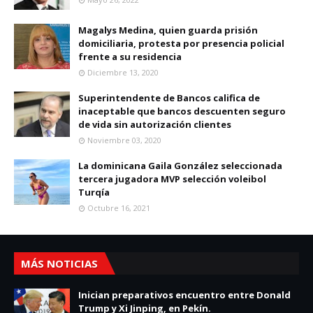
Magalys Medina, quien guarda prisión
domiciliaria, protesta por presencia policial
frente a su residencia
Diciembre 13, 2020
Superintendente de Bancos califica de
inaceptable que bancos descuenten seguro
de vida sin autorización clientes
Noviembre 03, 2020
La dominicana Gaila González seleccionada
tercera jugadora MVP selección voleibol
Turqía
Octubre 16, 2021
MÁS NOTICIAS
Inician preparativos encuentro entre Donald
Trump y Xi Jinping, en Pekín.