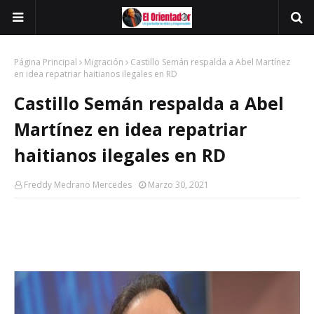
Página Principal
Migración
Castillo Semán respalda a Abel Martínez
en idea repatriar haitianos ilegales en RD
Castillo Semán respalda a Abel
Martínez en idea repatriar
haitianos ilegales en RD
Freddy Medrano Mercedes
Marzo 30, 2021