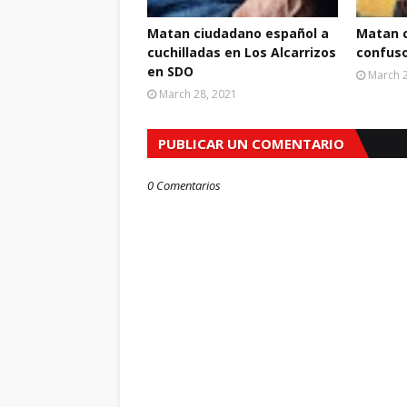
Matan ciudadano español a
Matan c
cuchilladas en Los Alcarrizos
confuso
en SDO
March 2
March 28, 2021
PUBLICAR UN COMENTARIO
0 Comentarios