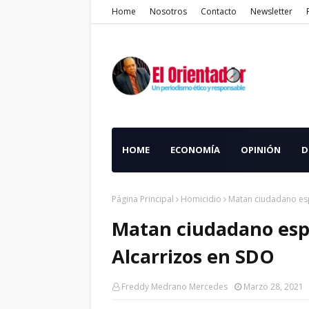
Home
Nosotros
Contacto
Newsletter
HOME
ECONOMÍA
OPINIÓN
D
Página Principal
Homicidio
Matan ciudadano esp
Matan ciudadano espa
Alcarrizos en SDO
Freddy Medrano Mercedes
Marzo 28, 2021