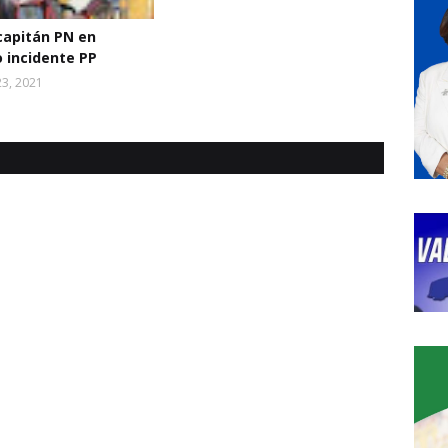
apitán PN en
 incidente PP
3, 2021