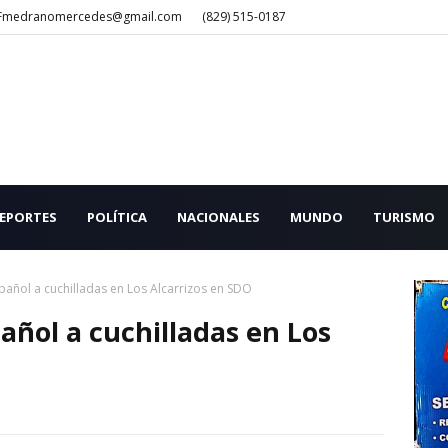
Fmedranomercedes@gmail.com
(829) 515-0187
EPORTES
POLÍTICA
NACIONALES
MUNDO
TURISMO
añol a cuchilladas en Los Alcarrizos en SDO
ñol a cuchilladas en Los