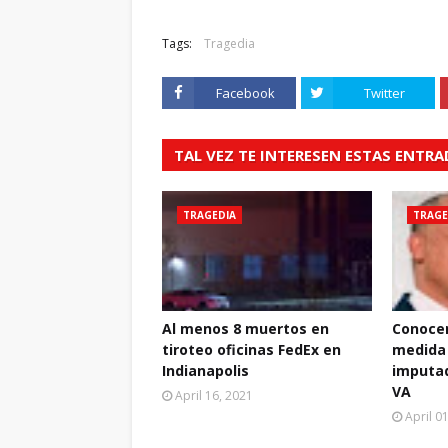
Tags:
Tragedia
Facebook
Twitter
TAL VEZ TE INTERESEN ESTAS ENTR
TRAGEDIA
TRAGE
Al menos 8 muertos en
Conocer
tiroteo oficinas FedEx en
medida 
Indianapolis
imputa
VA
April 16, 2021
April 0