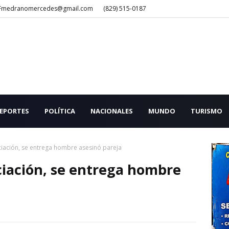
Fmedranomercedes@gmail.com
(829) 515-0187
EPORTES
POLÍTICA
NACIONALES
MUNDO
TURISMO
iación, se entrega hombre asesinó pareja
ciación, se entrega hombre