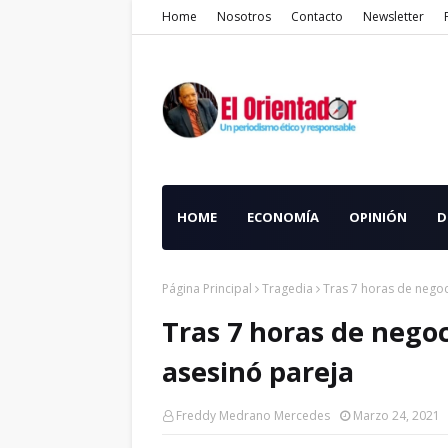
Home
Nosotros
Contacto
Newsletter
HOME
ECONOMÍA
OPINIÓN
D
Página Principal
Tragedia
Tras 7 horas de negoc
Tras 7 horas de nego
asesinó pareja
Freddy Medrano Mercedes
Marzo 24, 2021