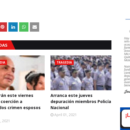
ADAS
DIA
TRAGEDIA
án este viernes
Arranca este jueves
coerción a
depuración miembros Policía
dos crimen esposos
Nacional
April 01, 2021
1, 2021