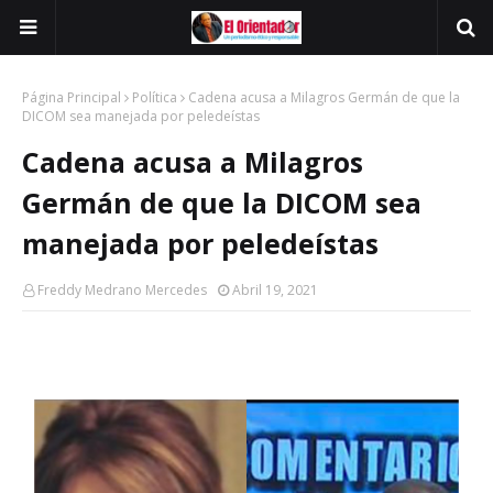
Página Principal
Política
Cadena acusa a Milagros Germán de que la
DICOM sea manejada por peledeístas
Cadena acusa a Milagros
Germán de que la DICOM sea
manejada por peledeístas
Freddy Medrano Mercedes
Abril 19, 2021