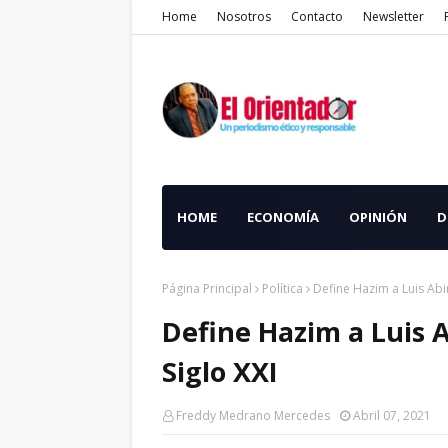
Home
Nosotros
Contacto
Newsletter
HOME
ECONOMÍA
OPINIÓN
D
Página Principal
Política
Define Hazim a Luis Abi
Define Hazim a Luis A
Siglo XXI
Freddy Medrano Mercedes
Abril 07, 2021