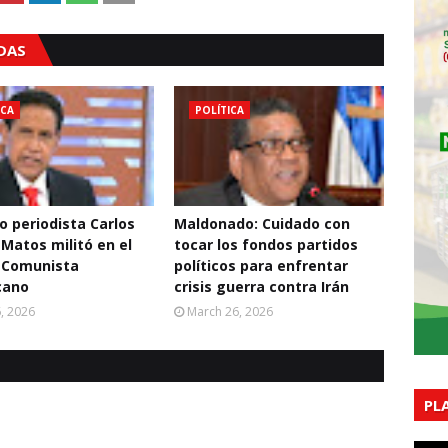
ADAS
ICA
POLÍTICA
o periodista Carlos
Maldonado: Cuidado con
 Matos militó en el
tocar los fondos partidos
 Comunista
políticos para enfrentar
cano
crisis guerra contra Irán
6, 2026
March 26, 2026
PL