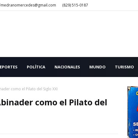
Fmedranomercedes@gmail.com
(829) 515-0187
EPORTES
POLÍTICA
NACIONALES
MUNDO
TURISMO
nader como el Pilato del Siglo XXI
binader como el Pilato del