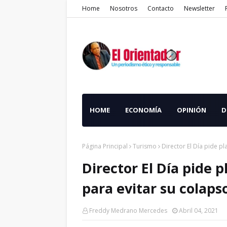
Home
Nosotros
Contacto
Newsletter
HOME
ECONOMÍA
OPINIÓN
D
Página Principal
Turismo
Director El Día pide p
Director El Día pide 
para evitar su colaps
Freddy Medrano Mercedes
Abril 04, 2021