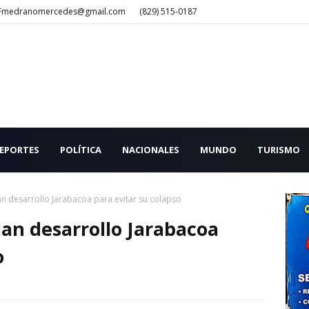
Fmedranomercedes@gmail.com
(829) 515-0187
EPORTES
POLÍTICA
NACIONALES
MUNDO
TURISMO
lan desarrollo Jarabacoa para evitar su colapso
plan desarrollo Jarabacoa
o