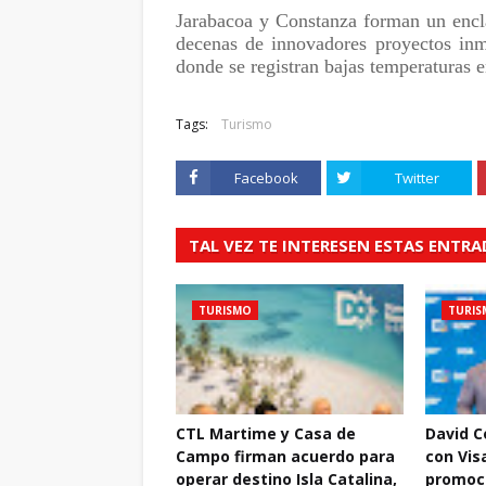
Jarabacoa y Constanza forman un encl
decenas de innovadores proyectos inmo
donde se registran bajas temperaturas e
Tags:
Turismo
Facebook
Twitter
TAL VEZ TE INTERESEN ESTAS ENTR
TURISMO
TURIS
CTL Martime y Casa de
David C
Campo firman acuerdo para
con Vis
operar destino Isla Catalina,
promoci