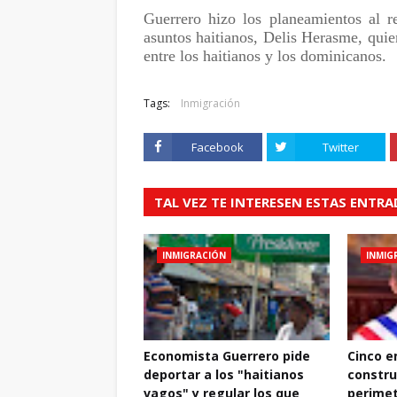
Guerrero hizo los planeamientos al r
asuntos haitianos, Delis Herasme, qui
entre los haitianos y los dominicanos.
Tags:
Inmigración
Facebook
Twitter
TAL VEZ TE INTERESEN ESTAS ENTR
INMIGRACIÓN
INMIG
Economista Guerrero pide
Cinco e
deportar a los "haitianos
constru
vagos" y regular los que
perimet