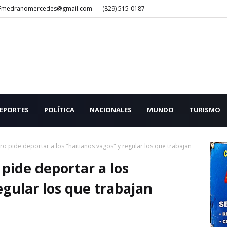
Fmedranomercedes@gmail.com
(829) 515-0187
EPORTES
POLÍTICA
NACIONALES
MUNDO
TURISMO
o pide deportar a los "haitianos vagos" y regular los que trabajan
pide deportar a los
egular los que trabajan