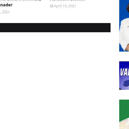
inader
April 10, 2021
4, 2021