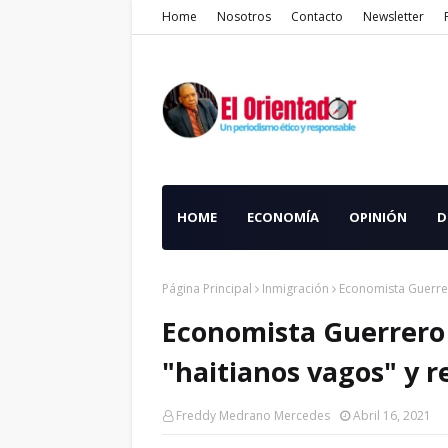
Home
Nosotros
Contacto
Newsletter
HOME
ECONOMÍA
OPINIÓN
D
Página Principal
Inmigración
Economista Guerrer
Economista Guerrero 
"haitianos vagos" y r
Freddy Medrano Mercedes
Abril 16, 2021