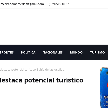
Fmedranomercedes@gmail.com
(829) 515-0187
EPORTES
POLÍTICA
NACIONALES
MUNDO
TURISMO
estaca potencial turístico Bahía de las Águilas
estaca potencial turístico