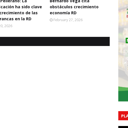
 Pellerano: La
Bernardo Vega cita
icación ha sido clave
obstáculos crecimiento
 crecimiento de las
economía RD
rancas en la RD
February 27, 2026
0, 2026
PL