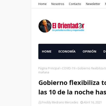
Home
Nosotros
Contacto
Newsletter
HOME
ECONOMÍA
OPINIÓN
D
Página Principal
COVID-19
Gobierno flexibiliza 
mañana
Gobierno flexibiliza 
las 10 de la noche ha
Freddy Medrano Mercedes
Abril 16, 2021