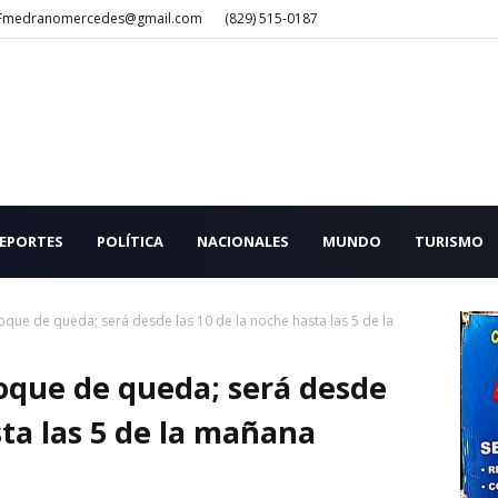
Fmedranomercedes@gmail.com
(829) 515-0187
EPORTES
POLÍTICA
NACIONALES
MUNDO
TURISMO
toque de queda; será desde las 10 de la noche hasta las 5 de la
toque de queda; será desde
sta las 5 de la mañana