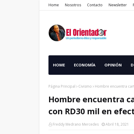
Home
Nosotros
Contacto
Newsletter
HOME
ECONOMÍA
OPINIÓN
D
Página Principal
Civismo
Hombre encuentra carte
Hombre encuentra car
con RD30 mil en efec
Freddy Medrano Mercedes
Abril 18, 2021