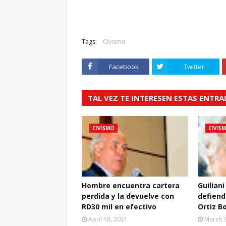
Tags:
Civismo
Facebook
Twitter
TAL VEZ TE INTERESEN ESTAS ENTR
CIVISMO
CIVIS
Hombre encuentra cartera
Guiliani
perdida y la devuelve con
defiend
RD30 mil en efectivo
Ortiz B
April 18, 2021
March 3