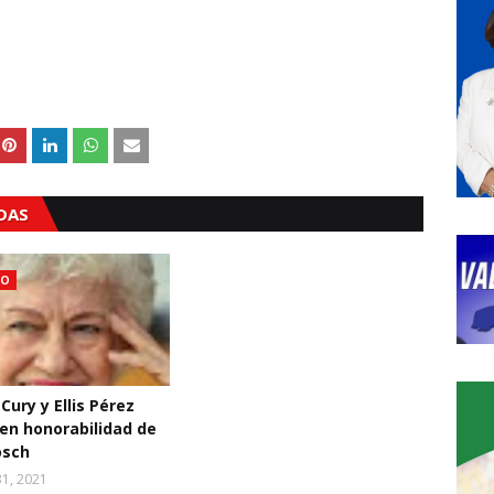
ADAS
MO
 Cury y Ellis Pérez
en honorabilidad de
osch
1, 2021