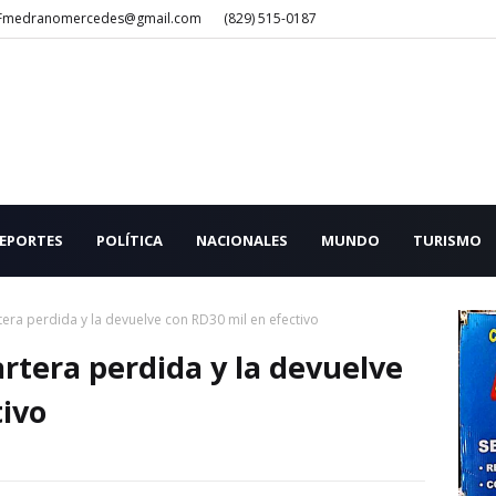
Fmedranomercedes@gmail.com
(829) 515-0187
EPORTES
POLÍTICA
NACIONALES
MUNDO
TURISMO
ra perdida y la devuelve con RD30 mil en efectivo
tera perdida y la devuelve
tivo