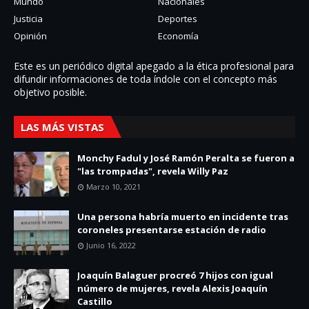
Mundo
Nacionales
Justicia
Deportes
Opinión
Economía
Este es un periódico digital apegado a la ética profesional para
difundir informaciones de toda í­ndole con el concepto más
objetivo posible.
LAS MÁS VISTAS
Monchy Fadul y José Ramón Peralta se fueron a
"las trompadas", revela Willy Paz
Marzo 10, 2021
Una persona habría muerto en incidente tras
coroneles presentarse estación de radio
Junio 16, 2022
Joaquín Balaguer procreó 7 hijos con igual
número de mujeres, revela Alexis Joaquín
Castillo