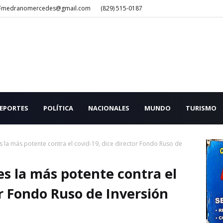
Fmedranomercedes@gmail.com
(829) 515-0187
EPORTES
POLÍTICA
NACIONALES
MUNDO
TURISMO
s la más potente contra el covid-19, dice director Fondo Ruso de
es la más potente contra el
or Fondo Ruso de Inversión