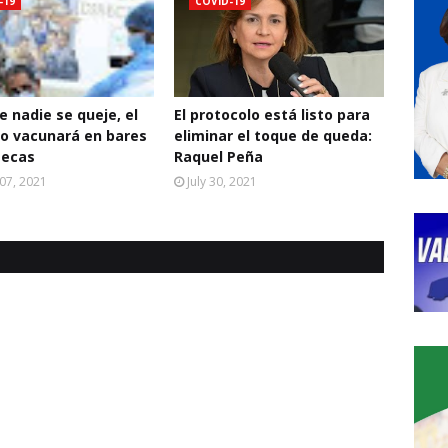
-19
COVID-19
e nadie se queje, el
El protocolo está listo para
o vacunará en bares
eliminar el toque de queda:
tecas
Raquel Peña
07, 2021
July 30, 2021