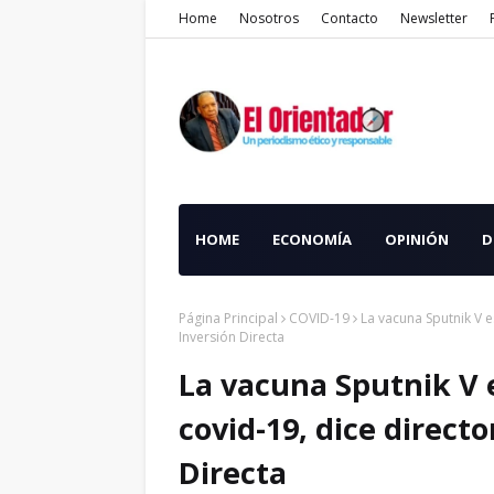
Home
Nosotros
Contacto
Newsletter
HOME
ECONOMÍA
OPINIÓN
D
Página Principal
COVID-19
La vacuna Sputnik V e
Inversión Directa
La vacuna Sputnik V 
covid-19, dice direct
Directa