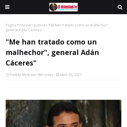
Página Principal
Justicia
"Me han tratado como un malhechor",
general Adán Cáceres"
"Me han tratado como un
malhechor", general Adán
Cáceres"
Freddy Medrano Mercedes
Abril 30, 2021