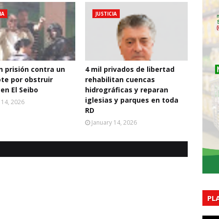
IA
JUSTICIA
 prisión contra un
4 mil privados de libertad
te por obstruir
rehabilitan cuencas
 en El Seibo
hidrográficas y reparan
iglesias y parques en toda
 14, 2026
RD
January 14, 2026
PL