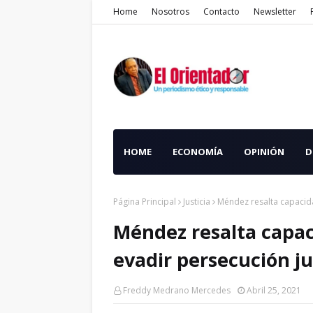
Home
Nosotros
Contacto
Newsletter
HOME
ECONOMÍA
OPINIÓN
D
Página Principal
Justicia
Méndez resalta capacida
Méndez resalta capac
evadir persecución ju
Freddy Medrano Mercedes
Abril 25, 2021