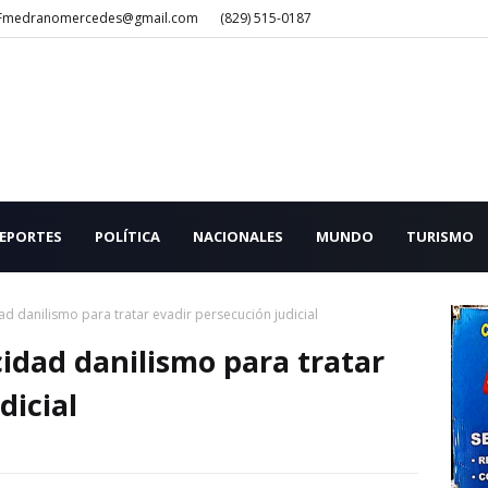
Fmedranomercedes@gmail.com
(829) 515-0187
EPORTES
POLÍTICA
NACIONALES
MUNDO
TURISMO
d danilismo para tratar evadir persecución judicial
idad danilismo para tratar
dicial