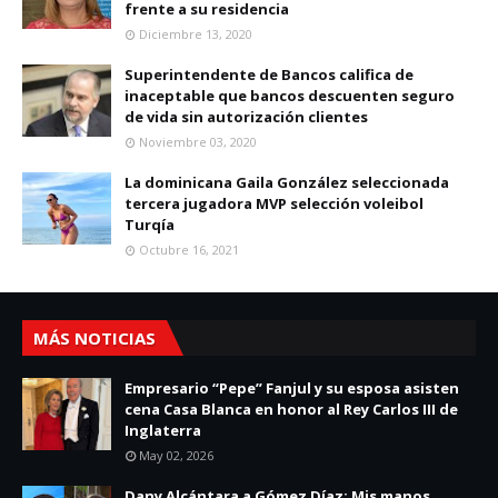
frente a su residencia
Diciembre 13, 2020
Superintendente de Bancos califica de
inaceptable que bancos descuenten seguro
de vida sin autorización clientes
Noviembre 03, 2020
La dominicana Gaila González seleccionada
tercera jugadora MVP selección voleibol
Turqía
Octubre 16, 2021
MÁS NOTICIAS
Empresario “Pepe” Fanjul y su esposa asisten
cena Casa Blanca en honor al Rey Carlos III de
Inglaterra
May 02, 2026
Dany Alcántara a Gómez Díaz: Mis manos