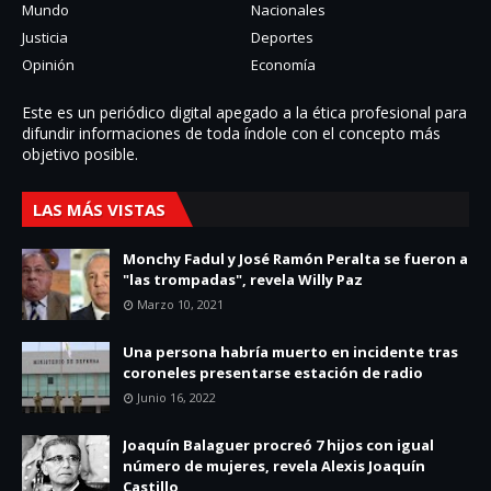
Mundo
Nacionales
Justicia
Deportes
Opinión
Economía
Este es un periódico digital apegado a la ética profesional para
difundir informaciones de toda í­ndole con el concepto más
objetivo posible.
LAS MÁS VISTAS
Monchy Fadul y José Ramón Peralta se fueron a
"las trompadas", revela Willy Paz
Marzo 10, 2021
Una persona habría muerto en incidente tras
coroneles presentarse estación de radio
Junio 16, 2022
Joaquín Balaguer procreó 7 hijos con igual
número de mujeres, revela Alexis Joaquín
Castillo