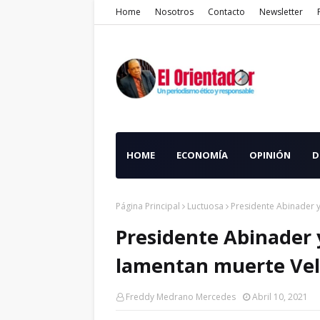
Home
Nosotros
Contacto
Newsletter
HOME
ECONOMÍA
OPINIÓN
D
Página Principal
Luctuosa
Presidente Abinader 
Presidente Abinader 
lamentan muerte Vel
Freddy Medrano Mercedes
Abril 10, 2021