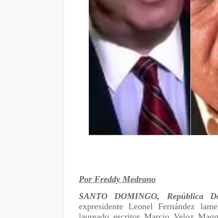
Por Freddy Medrano
SANTO DOMINGO, República Do
expresidente Leonel Fernández lame
laureado escritor Marcio Veloz Magg