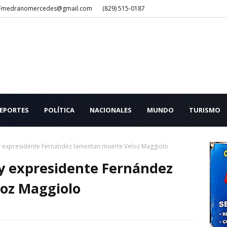
Fmedranomercedes@gmail.com
(829) 515-0187
EPORTES
POLÍTICA
NACIONALES
MUNDO
TURISMO
y expresidente Fernández lamentan muerte Veloz Maggiolo
y expresidente Fernández
oz Maggiolo