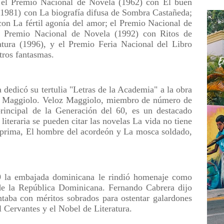
; el Premio Nacional de Novela (1962) con El buen
(1981) con La biografía difusa de Sombra Castañeda;
on La fértil agonía del amor; el Premio Nacional de
l Premio Nacional de Novela (1992) con Ritos de
atura (1996), y el Premio Feria Nacional del Libro
otros fantasmas.
edicó su tertulia "Letras de la Academia" a la obra
oz Maggiolo. Veloz Maggiolo, miembro de número de
rincipal de la Generación del 60, es un destacado
literaria se pueden citar las novelas La vida no tiene
 prima, El hombre del acordeón y La mosca soldado,
9 la embajada dominicana le rindió homenaje como
 de la República Dominicana. Fernando Cabrera dijo
taba con méritos sobrados para ostentar galardones
 Cervantes y el Nobel de Literatura.