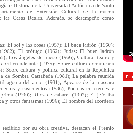
ogía e Historia de la Universidad Autónoma de Santo
epartamento de Extensión Cultural de la misma
de las Casas Reales. Además, se desempeñó como
ias: El sol y las cosas (1957); El buen ladrón (1960);
 (1962); El prófugo (1962); Judas: El buen ladrón
5); Los ángeles de hueso (1966); Cultura, teatro y
abril en adelante (1975); Sobre cultura dominicana
; Sobre cultura y política cultural en la República
sa de Sombra Castañeda (1981); La palabra reunida
EL
rtil agonía del amor (1981); Apearse de la máscara
ecuentos y casicuentos (1986); Poemas en ciernes y
prima (1990); Ritos de cabaret (1992); El jefe iba
isca y otros fantasmas (1996); El hombre del acordeón
 recibido por su obra creativa, destacan el Premio