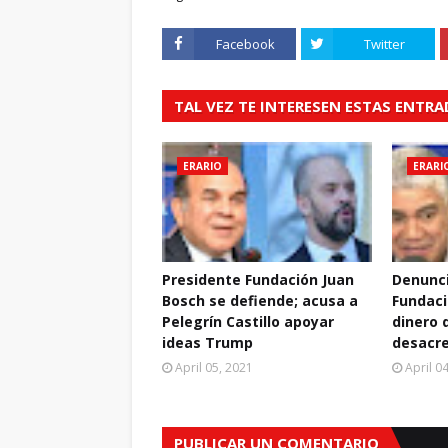
Facebook
Twitter
TAL VEZ TE INTERESEN ESTAS ENTR
ERARIO
ERARI
Presidente Fundación Juan
Denunci
Bosch se defiende; acusa a
Fundaci
Pelegrín Castillo apoyar
dinero 
ideas Trump
desacre
April 05, 2021
April 0
PUBLICAR UN COMENTARIO