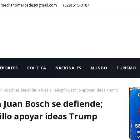
Fmedranomercedes@gmail.com
(829) 515-0187
EPORTES
POLÍTICA
NACIONALES
MUNDO
TURISMO
n Bosch se defiende; acusa a Pelegrín Castillo apoyar ideas Trump
 Juan Bosch se defiende;
illo apoyar ideas Trump