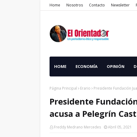
Home
Nosotros
Contacto
Newsletter
HOME
ECONOMÍA
OPINIÓN
D
Página Principal
Erario
Presidente Fundación Jua
Presidente Fundación
acusa a Pelegrín Cast
Freddy Medrano Mercedes
Abril 05, 2021