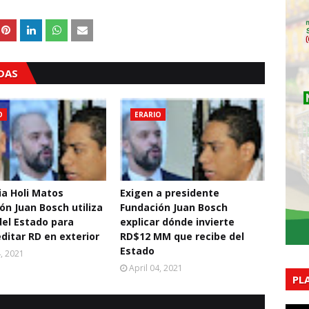
ADAS
O
ERARIO
a Holi Matos
Exigen a presidente
ón Juan Bosch utiliza
Fundación Juan Bosch
del Estado para
explicar dónde invierte
ditar RD en exterior
RD$12 MM que recibe del
Estado
4, 2021
April 04, 2021
PL