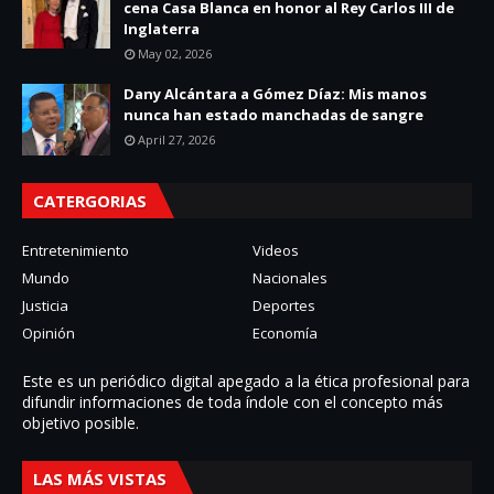
cena Casa Blanca en honor al Rey Carlos III de
Inglaterra
May 02, 2026
Dany Alcántara a Gómez Díaz: Mis manos
nunca han estado manchadas de sangre
April 27, 2026
CATERGORIAS
Entretenimiento
Videos
Mundo
Nacionales
Justicia
Deportes
Opinión
Economía
Este es un periódico digital apegado a la ética profesional para
difundir informaciones de toda í­ndole con el concepto más
objetivo posible.
LAS MÁS VISTAS