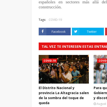
españoles en sectores más allá de
construcción.
Tags:
COVID-19
Facebook
Twitter
TAL VEZ TE INTERESEN ESTAS ENTR
COVID-19
COVID
El Distrito Nacional y
Para qu
provincia La Altagracia salen
Gobiern
de la sombra del toque de
y disco
queda
August 