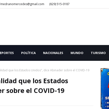
Fmedranomercedes@gmail.com
(829) 515-0187
EPORTES
POLÍTICA
NACIONALES
MUNDO
TURISMO
idad que los Estados Unidos", dice Abinader sobre el COVID-19
idad que los Estados
er sobre el COVID-19