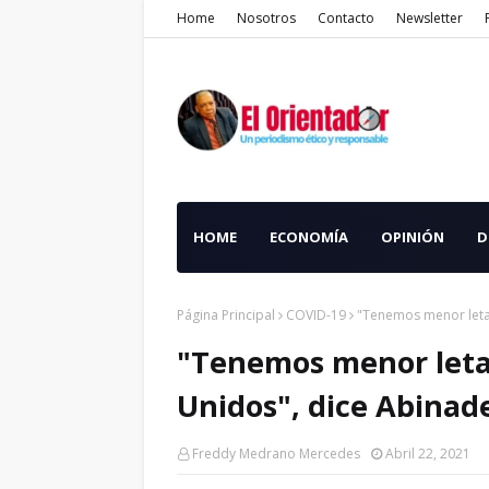
Home
Nosotros
Contacto
Newsletter
HOME
ECONOMÍA
OPINIÓN
D
Página Principal
COVID-19
"Tenemos menor letal
"Tenemos menor letal
Unidos", dice Abinad
Freddy Medrano Mercedes
Abril 22, 2021