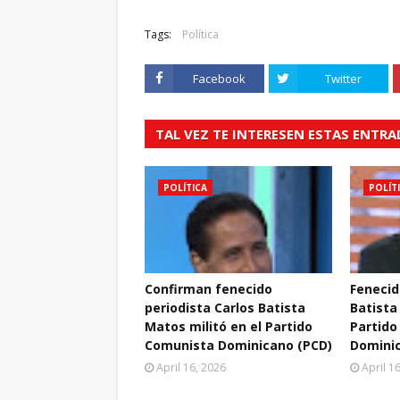
Tags:
Política
Facebook
Twitter
TAL VEZ TE INTERESEN ESTAS ENTR
POLÍTICA
POLÍT
Confirman fenecido
Fenecid
periodista Carlos Batista
Batista
Matos militó en el Partido
Partido
Comunista Dominicano (PCD)
Domini
April 16, 2026
April 1