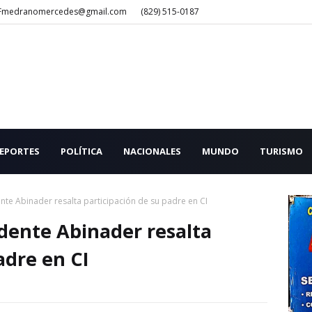
Fmedranomercedes@gmail.com
(829) 515-0187
EPORTES
POLÍTICA
NACIONALES
MUNDO
TURISMO
ente Abinader resalta participación de su padre en CI
idente Abinader resalta
adre en CI