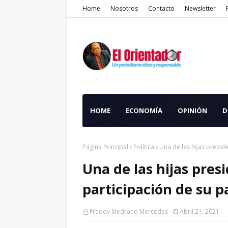
Home
Nosotros
Contacto
Newsletter
HOME
ECONOMÍA
OPINIÓN
D
Página Principal
Política
Una de las hijas presid
Una de las hijas pres
participación de su p
Freddy Medrano Mercedes
Abril 21, 2021