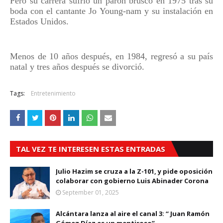
Pero su carrera sufrió un parón brusco en 1975 tras su
boda con el cantante Jo Young-nam y su instalación en
Estados Unidos.
Menos de 10 años después, en 1984, regresó a su país
natal y tres años después se divorció.
Tags:
Entretenimiento
TAL VEZ TE INTERESEN ESTAS ENTRADAS
Julio Hazim se cruza a la Z-101, y pide oposición
colaborar con gobierno Luis Abinader Corona
September 01, 2025
Alcántara lanza al aire el canal 3: “ Juan Ramón
Gómez Díaz es un mentiroso”