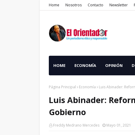
Home
Nosotros
Contacto
Newsletter
HOME
ECONOMÍA
OPINIÓN
D
Página Principal
Economía
Luis Abinader: Refor
Luis Abinader: Reform
Gobierno
Freddy Medrano Mercedes
Mayo 01, 2021