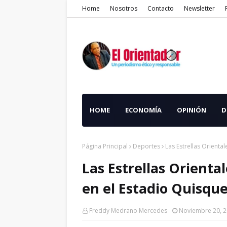
Home
Nosotros
Contacto
Newsletter
HOME
ECONOMÍA
OPINIÓN
D
Página Principal
Deportes
Las Estrellas Orienta
Las Estrellas Orienta
en el Estadio Quisqu
Freddy Medrano Mercedes
Noviembre 20, 