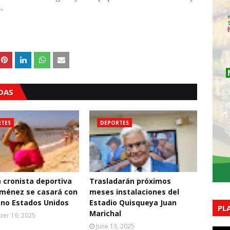
.
ADAS
TES
DEPORTES
 cronista deportiva
Trasladarán próximos
iménez se casará con
meses instalaciones del
no Estados Unidos
Estadio Quisqueya Juan
PL
Marichal
er 19, 2025
June 13, 2025