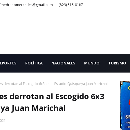
Fmedranomercedes@gmail.com
(829) 515-0187
EPORTES
POLÍTICA
NACIONALES
MUNDO
TURISMO
les derrotan al Escogido 6x3 en el Estadio Quisqueya Juan Marichal
les derrotan al Escogido 6x3
eya Juan Marichal
2021