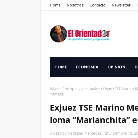
Home
Nosotros
Contacto
Newsletter
HOME
ECONOMÍA
OPINIÓN
D
Página Principal
Nacionales
Exjuez TSE Marino 
Yamasá
Exjuez TSE Marino M
loma “Marianchita” 
Freddy Medrano Mercedes
Diciembre 19, 2