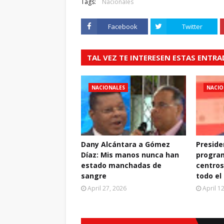
Tags:
Nacionales
Facebook
Twitter
TAL VEZ TE INTERESEN ESTAS ENTR
NACIONALES
NACIO
Dany Alcántara a Gómez
Preside
Díaz: Mis manos nunca han
progra
estado manchadas de
centros
sangre
todo el
April 27, 2026
April 1