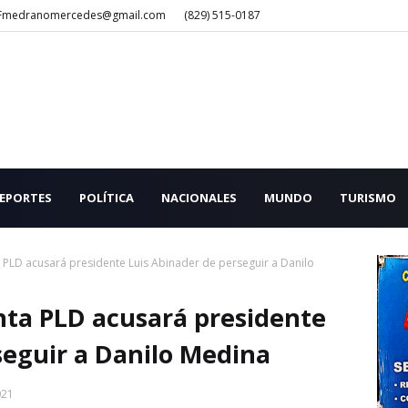
Fmedranomercedes@gmail.com
(829) 515-0187
EPORTES
POLÍTICA
NACIONALES
MUNDO
TURISMO
ta PLD acusará presidente Luis Abinader de perseguir a Danilo
anta PLD acusará presidente
seguir a Danilo Medina
021