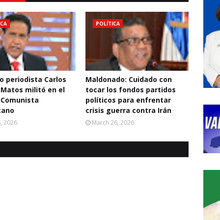
ICA
POLÍTICA
o periodista Carlos
Maldonado: Cuidado con
 Matos militó en el
tocar los fondos partidos
 Comunista
políticos para enfrentar
cano
crisis guerra contra Irán
6, 2026
March 26, 2026