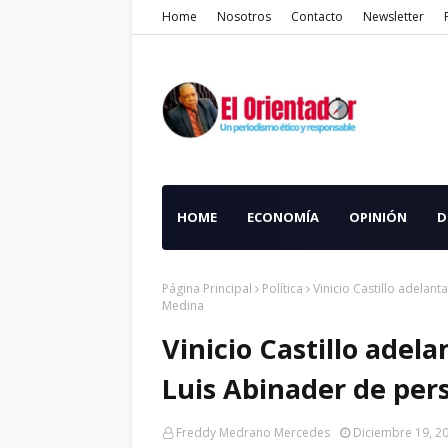
Home
Nosotros
Contacto
Newsletter
HOME
ECONOMÍA
OPINIÓN
D
Página Principal
Política
Vinicio Castillo adelan
Medina
Vinicio Castillo adel
Luis Abinader de per
Freddy Medrano Mercedes
Diciembre 19, 2