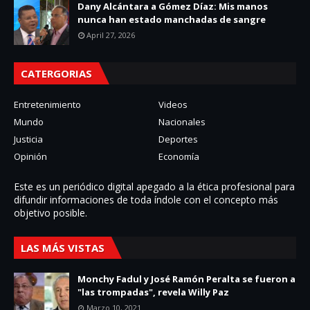
Dany Alcántara a Gómez Díaz: Mis manos
nunca han estado manchadas de sangre
April 27, 2026
CATERGORIAS
Entretenimiento
Videos
Mundo
Nacionales
Justicia
Deportes
Opinión
Economía
Este es un periódico digital apegado a la ética profesional para
difundir informaciones de toda í­ndole con el concepto más
objetivo posible.
LAS MÁS VISTAS
Monchy Fadul y José Ramón Peralta se fueron a
"las trompadas", revela Willy Paz
Marzo 10, 2021