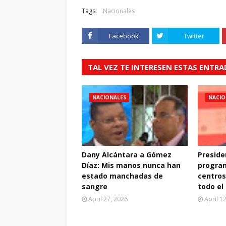
Tags:
Nacionales
Facebook
Twitter
TAL VEZ TE INTERESEN ESTAS ENTR
NACIONALES
NACIO
Dany Alcántara a Gómez
Preside
Díaz: Mis manos nunca han
progra
estado manchadas de
centros
sangre
todo el
April 27, 2026
April 1