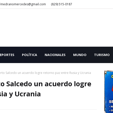
Fmedranomercedes@gmail.com
(829) 515-0187
EPORTES
POLÍTICA
NACIONALES
MUNDO
TURISMO
rto Salcedo un acuerdo logre retorno paz entre Rusia y Ucrania
to Salcedo un acuerdo logre
ia y Ucrania