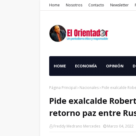
Home
Nosotros
Contacto
Newsletter
HOME
ECONOMÍA
OPINIÓN
D
Página Principal
Nacionales
Pide exalcalde Robe
Pide exalcalde Rober
retorno paz entre Rus
Freddy Medrano Mercedes
Marzo 04, 2022