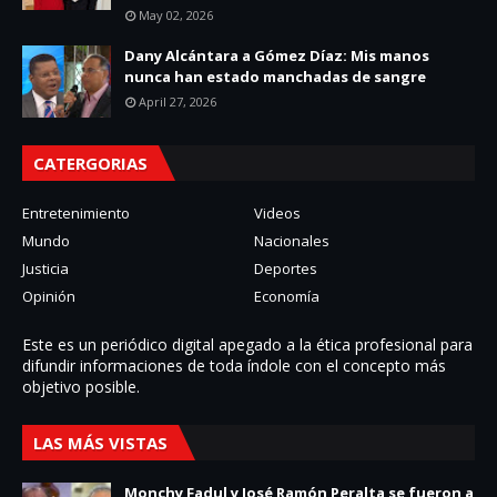
May 02, 2026
Dany Alcántara a Gómez Díaz: Mis manos
nunca han estado manchadas de sangre
April 27, 2026
CATERGORIAS
Entretenimiento
Videos
Mundo
Nacionales
Justicia
Deportes
Opinión
Economía
Este es un periódico digital apegado a la ética profesional para
difundir informaciones de toda í­ndole con el concepto más
objetivo posible.
LAS MÁS VISTAS
Monchy Fadul y José Ramón Peralta se fueron a