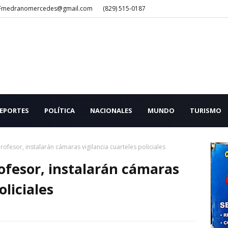
Fmedranomercedes@gmail.com
(829) 515-0187
EPORTES
POLÍTICA
NACIONALES
MUNDO
TURISMO
ofesor, instalarán cámaras vigilancia cuarteles policiales
ofesor, instalarán cámaras
oliciales