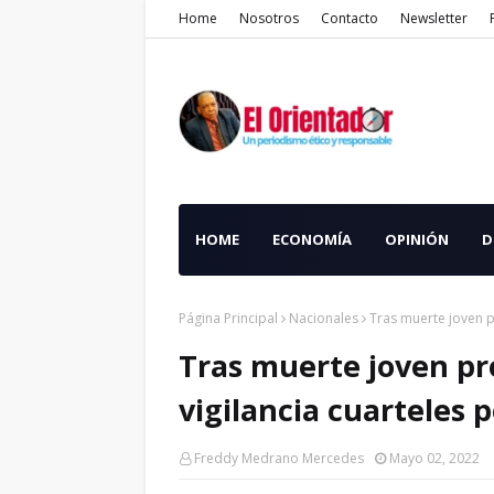
Home
Nosotros
Contacto
Newsletter
HOME
ECONOMÍA
OPINIÓN
D
Página Principal
Nacionales
Tras muerte joven pr
Tras muerte joven pr
vigilancia cuarteles p
Freddy Medrano Mercedes
Mayo 02, 2022