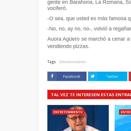
gente en Barahona, La Romana, San
vociferó.
-O sea, que usted es más famosa q
-No, no, ay no, no-, volvió a regaña
Auora Agüero se marchó a cenar a s
vendiendo pizzas.
Tags:
Entretenimiento
Facebook
Twitter
TAL VEZ TE INTERESEN ESTAS ENTR
ENTRETENIMIENTO
ENTRE