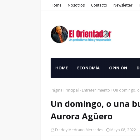
Home
Nosotros
Contacto
Newsletter
HOME
ECONOMÍA
OPINIÓN
D
Página Principal
Entretenimiento
Un domingo, o
Un domingo, o una b
Aurora Agüero
Freddy Medrano Mercedes
Mayo 08, 2022