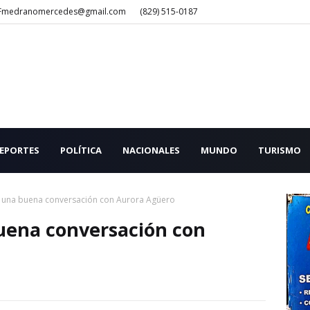
Fmedranomercedes@gmail.com
(829) 515-0187
EPORTES
POLÍTICA
NACIONALES
MUNDO
TURISMO
 una buena conversación con Aurora Agüero
uena conversación con