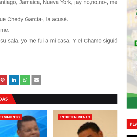
tiago, Jamaica, Nueva York, ¡ay no,no,no-, me
ue Chedy García-, la acusé.
rme.
u sala, yo me fui a mi casa. Y el Chamo siguió
ADAS
TENIMIENTO
ENTRETENIMIENTO
PL