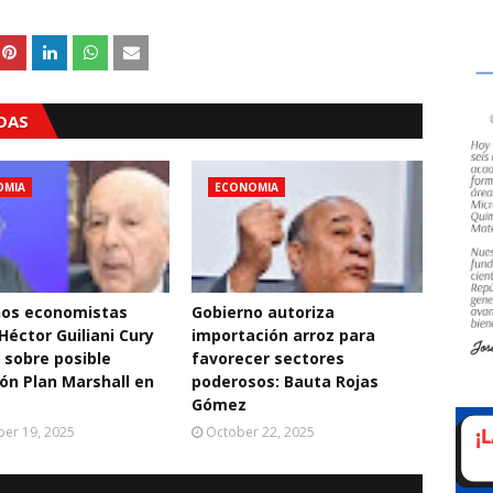
ADAS
OMIA
ECONOMIA
os economistas
Gobierno autoriza
Héctor Guiliani Cury
importación arroz para
n sobre posible
favorecer sectores
ión Plan Marshall en
poderosos: Bauta Rojas
Gómez
er 19, 2025
October 22, 2025