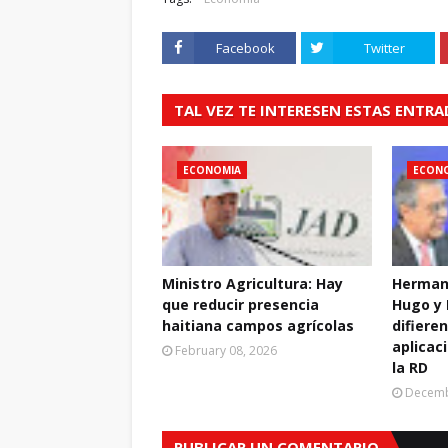
Facebook
Twitter
TAL VEZ TE INTERESEN ESTAS ENTR
ECONOMIA
ECON
Ministro Agricultura: Hay
Herman
que reducir presencia
Hugo y 
haitiana campos agrícolas
difiere
aplicac
February 08, 2026
la RD
Decemb
PUBLICAR UN COMENTARIO