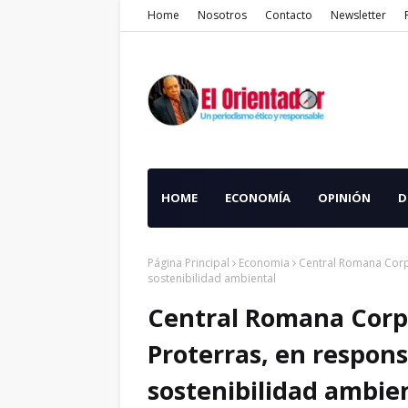
Home
Nosotros
Contacto
Newsletter
HOME
ECONOMÍA
OPINIÓN
D
Página Principal
Economia
Central Romana Corpo
sostenibilidad ambiental
Central Romana Corpo
Proterras, en respons
sostenibilidad ambie