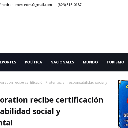
Fmedranomercedes@gmail.com
(829) 515-0187
EPORTES
POLÍTICA
NACIONALES
MUNDO
TURISMO
ration recibe certificación Proterras, en responsabilidad social y
ration recibe certificación
abilidad social y
ntal