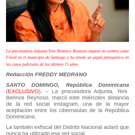
La procuradora Adjunta Yeni Berenice Reynoso empezó su carrera como
Fiscal en el municipio de Santiago y ha tenido un papel protagónico en
los casos judiciales de los últimos 15 años.
Redacción FREDDY MEDRANO
SANTO DOMINGO, República Dominicana
(
EXCLUSIVO
). – La procuradora Adjunta, Yeni
Berince Reynoso, marcó este miércoles distancia
de la red social Instagram, una de la mayor
aceptación entre los cibernautas de la República
Dominicana.
La también exfiscal del Distrito Nacional aclaró que
nunca ha utilizado esa red social.