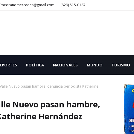
Fmedranomercedes@gmail.com
(829) 515-0187
EPORTES
POLÍTICA
NACIONALES
MUNDO
TURISMO
alle Nuevo pasan hambre, denuncia periodista Katherine
lle Nuevo pasan hambre,
 Katherine Hernández