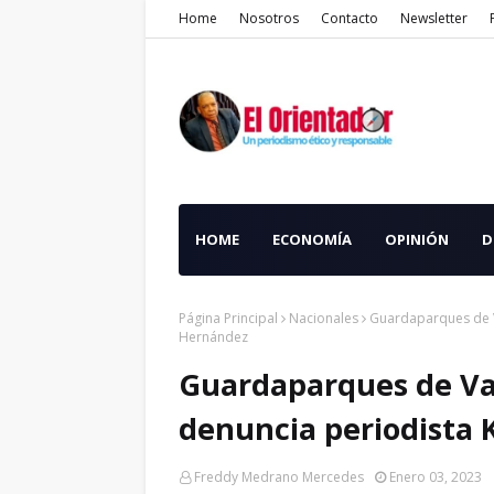
Home
Nosotros
Contacto
Newsletter
HOME
ECONOMÍA
OPINIÓN
D
Página Principal
Nacionales
Guardaparques de V
Hernández
Guardaparques de Va
denuncia periodista
Freddy Medrano Mercedes
Enero 03, 2023