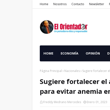
Home
Nosotros
Contacto
Newsletter
HOME
ECONOMÍA
OPINIÓN
D
Página Principal
Nacionales
Sugiere fortalecer 
Sugiere fortalecer el
para evitar anemia 
Freddy Medrano Mercedes
Enero 01, 2023