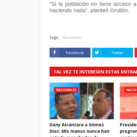
“Si la población no tiene acceso a
haciendo nada”, planteó Grullón
.
Tags:
Nacionales
Facebook
Twitter
TAL VEZ TE INTERESEN ESTAS ENTR
NACIONALES
NACIO
Dany Alcántara a Gómez
Preside
Díaz: Mis manos nunca han
progra