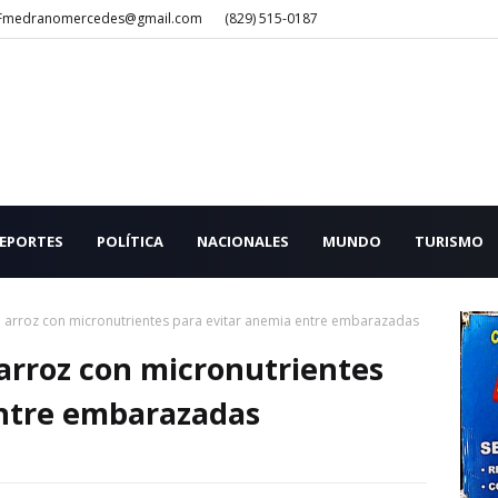
Fmedranomercedes@gmail.com
(829) 515-0187
EPORTES
POLÍTICA
NACIONALES
MUNDO
TURISMO
el arroz con micronutrientes para evitar anemia entre embarazadas
 arroz con micronutrientes
entre embarazadas