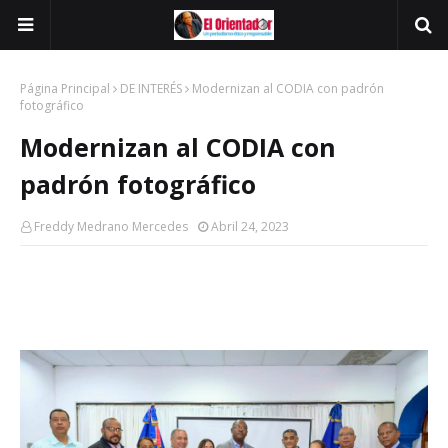
Página Principal
DE INTERÉS
Modernizan al CODIA con padrón
fotográfico
Modernizan al CODIA con
padrón fotográfico
Freddy Medrano Mercedes
Abril 24, 2023