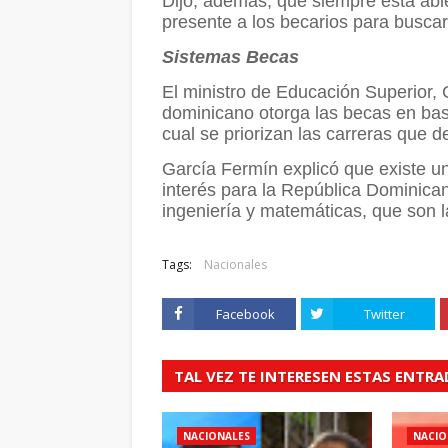
Dijo, además, que siempre está abie
presente a los becarios para buscar
Sistemas Becas
El ministro de Educación Superior, 
dominicano otorga las becas en bas
cual se priorizan las carreras que 
García Fermín explicó que existe 
interés para la República Dominicana
ingeniería y matemáticas, que son l
Tags:
Nacionales
Facebook
Twitter
TAL VEZ TE INTERESEN ESTAS ENTR
NACIONALES
NACIO