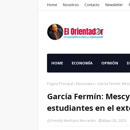
Home
Nosotros
Contacto
Newsletter
HOME
ECONOMÍA
OPINIÓN
D
Página Principal
Nacionales
García Fermín: Mesc
García Fermín: Mescy
estudiantes en el ext
Freddy Medrano Mercedes
Mayo 03, 2023