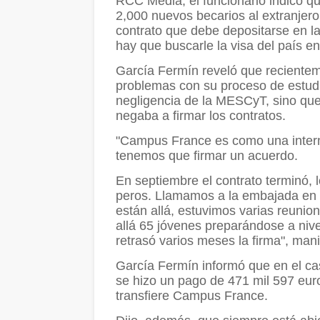
RCC Media, el funcionario indicó q
2,000 nuevos becarios al extranjer
contrato que debe depositarse en l
hay que buscarle la visa del país en
García Fermín reveló que recientem
problemas con su proceso de estudi
negligencia de la MESCyT, sino qu
negaba a firmar los contratos.
"Campus France es como una interm
tenemos que firmar un acuerdo.
En septiembre el contrato terminó, l
peros. Llamamos a la embajada en 
están allá, estuvimos varias reunio
allá 65 jóvenes preparándose a niv
retrasó varios meses la firma", mani
García Fermín informó que en el ca
se hizo un pago de 471 mil 597 eur
transfiere Campus France.