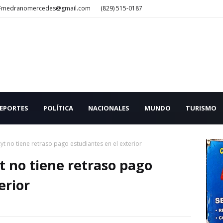
Fmedranomercedes@gmail.com
(829) 515-0187
EPORTES
POLÍTICA
NACIONALES
MUNDO
TURISMO
yt no tiene retraso pago estudiantes en el exterior
t no tiene retraso pago
erior