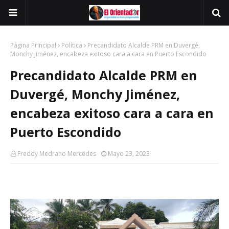
Página Principal
Política
Precandidato Alcalde PRM en Duvergé,
Monchy Jiménez, encabeza exitoso cara a cara en Puerto Escondido
Precandidato Alcalde PRM en
Duvergé, Monchy Jiménez,
encabeza exitoso cara a cara en
Puerto Escondido
Freddy Medrano Mercedes
Mayo 23, 2023