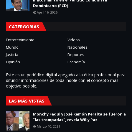
Matos militó en el Partido Comunista
Dominicano (PCD)
April 16, 2026
CATERGORIAS
Entretenimiento
Videos
Mundo
Nacionales
Justicia
Deportes
Opinión
Economía
Este es un periódico digital apegado a la ética profesional para
difundir informaciones de toda í­ndole con el concepto más
objetivo posible.
LAS MÁS VISTAS
Monchy Fadul y José Ramón Peralta se fueron a
"las trompadas", revela Willy Paz
Marzo 10, 2021